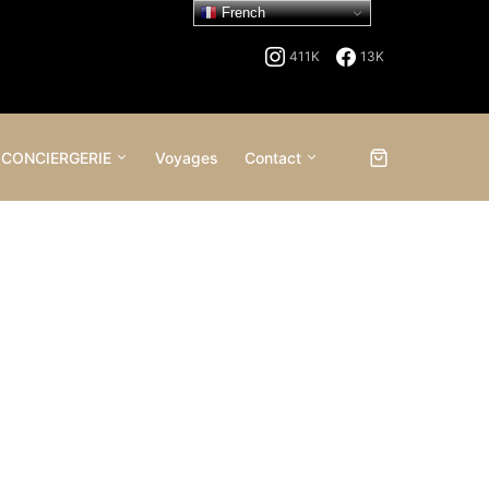
French
411K
13K
 CONCIERGERIE
Voyages
Contact