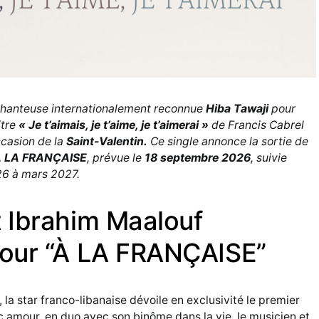
 chanteuse internationalement reconnue
Hiba Tawaji
pour
itre
« Je t’aimais, je t’aime, je t’aimerai »
de Francis Cabrel
occasion de la
Saint-Valentin.
Ce single annonce la sortie de
 LA FRANÇAISE
, prévue le
18 septembre 2026
, suivie
6 à mars 2027.
t Ibrahim Maalouf
mour “À LA FRANÇAISE”
, la star franco-libanaise dévoile en exclusivité le premier
 amour, en duo avec son binôme dans la vie, le musicien et