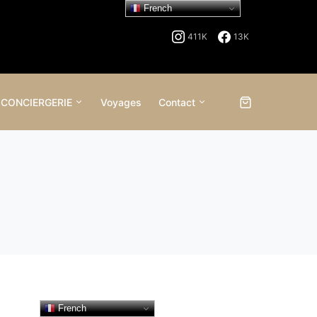
French
411K
13K
 CONCIERGERIE
Voyages
Contact
French