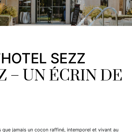
’HOTEL SEZZ
Z – UN ÉCRIN DE
s que jamais un cocon raffiné, intemporel et vivant au