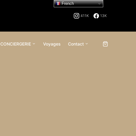
French
411K
13K
 CONCIERGERIE
Voyages
Contact