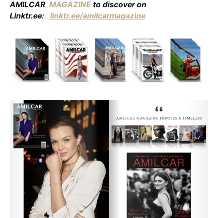
AMILCAR
MAGAZINE
to discover on
Linktr.ee:
linktr.ee/amilcarmagazine