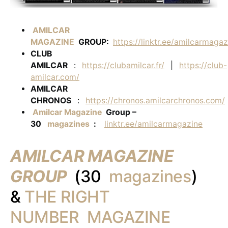
AMILCAR
MAGAZINE
GROUP:
https://linktr.ee/amilcarmagaz
CLUB
AMILCAR
:
https://clubamilcar.fr/
|
https://club-
amilcar.com/
AMILCAR
CHRONOS
:
https://chronos.amilcarchronos.com/
Amilcar Magazine
Group –
30
magazines
:
linktr.ee/amilcarmagazine
AMILCAR MAGAZINE
GROUP
(30
magazines
)
&
THE RIGHT
NUMBER MAGAZINE