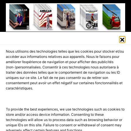
411K
13K
© 2026 AMILCAR MAGAZINE GROUP - AMILCAR STYLE MAGAZINE IS
Nous utilisons des technologies telles que les cookies pour stocker et/ou
PART OF THE
AMILCAR MAGAZINE GROUP.
EDITOR - ADVERTISING
accéder aux informations relatives aux appareils. Nous le faisons pour
AGENCE MEDIANE.
améliorer l’expérience de navigation et pour afficher des publicités
(non-)personnalisées. Consentir à ces technologies nous autorisera à
ACCUEIL
BEST OF LUXE
35 MAGAZINES
traiter des données telles que le comportement de navigation ou les ID
uniques sur ce site. Le fait de ne pas consentir ou de retirer son
SHOPPING & CONCIERGERIE
Voyages
Contact
consentement peut avoir un effet négatif sur certaines fonctonnalités et
caractéristiques.
Avant-Premières
& Offres exclusives
To provide the best experiences, we use technologies such as cookies to
store and/or access device information. Consenting to these
technologies will allow us to process data such as browsing behavior or
unique IDs on this site. Failure to consent or withdrawal of consent may
adversely affect certain features and functions.