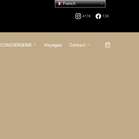
French
411K
13K
 CONCIERGERIE
Voyages
Contact