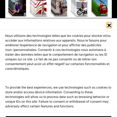
411K
13K
© 2026 AMILCAR MAGAZINE GROUP - AMILCAR STYLE MAGAZINE IS
Nous utilisons des technologies telles que les cookies pour stocker et/ou
PART OF THE
AMILCAR MAGAZINE GROUP.
EDITOR - ADVERTISING
accéder aux informations relatives aux appareils. Nous le faisons pour
AGENCE MEDIANE.
améliorer l’expérience de navigation et pour afficher des publicités
(non-)personnalisées. Consentir à ces technologies nous autorisera à
ACCUEIL
BEST OF LUXE
35 MAGAZINES
traiter des données telles que le comportement de navigation ou les ID
uniques sur ce site. Le fait de ne pas consentir ou de retirer son
SHOPPING & CONCIERGERIE
Voyages
Contact
consentement peut avoir un effet négatif sur certaines fonctonnalités et
caractéristiques.
Avant-Premières
& Offres exclusives
To provide the best experiences, we use technologies such as cookies to
store and/or access device information. Consenting to these
technologies will allow us to process data such as browsing behavior or
unique IDs on this site. Failure to consent or withdrawal of consent may
adversely affect certain features and functions.