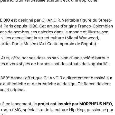
pare ici d’un vert-feuille éclatant et d’une approche
BIO est designé par CHANOIR, véritable figure du Street-
e à Paris depuis 1996. Cet artiste d’origine Franco-Colombien
s de nombreuses galeries dans le monde et illustre son
 villes accueillant la street culture (Miami Wynwood,
artier Paris, Musée d’Art Contemporain de Bogota).
Arts, offre par ses dessins sa vision d’une société barbue
les divers styles de barbes sont des atouts de singularité !
n 360° donne l’effet que CHANOIR a directement dessiné sur
d’authenticité et de créativité au design. Ce flacon devient
ue et original.
s à ce lancement,
le projet est inspiré par MORPHEUS NEO
,
r radio / MC, spécialiste de la culture Hip Hop, passionné par