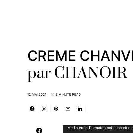
CREME CHANVRE
par CHANOIR
12 MAI 2021
2 MINUTE READ
Lecteur
Media error: Format(s) not supported o