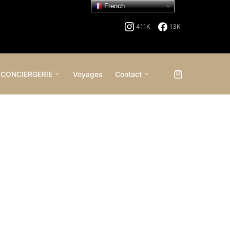
French
411K
13K
 CONCIERGERIE
Voyages
Contact