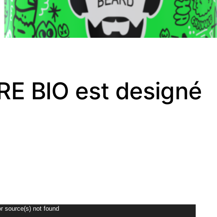
 BIO est designé
r source(s) not found