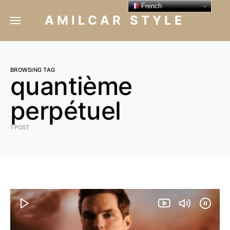
French
AMILCAR STYLE
BROWSING TAG
quantième
perpétuel
1 POST