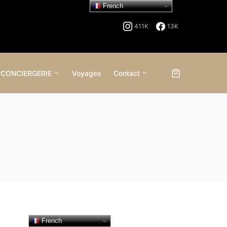
French
411K
13K
 CONCIERGERIE
Voyages
Contact
French