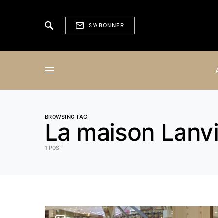
S'ABONNER
BROWSING TAG
La maison Lanv
1 POST