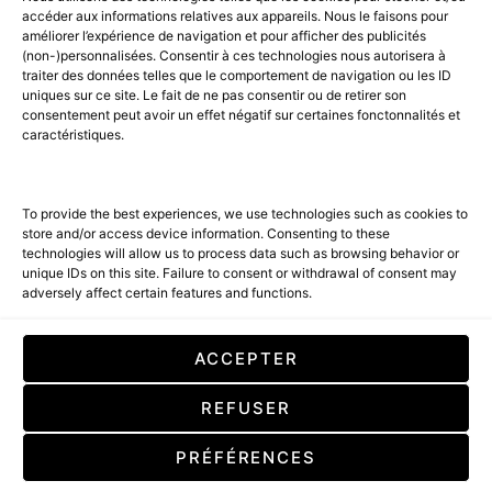
PART OF THE
AMILCAR MAGAZINE GROUP.
EDITOR - ADVERTISING
accéder aux informations relatives aux appareils. Nous le faisons pour
AGENCE MEDIANE.
améliorer l’expérience de navigation et pour afficher des publicités
(non-)personnalisées. Consentir à ces technologies nous autorisera à
ACCUEIL
BEST OF LUXE
35 MAGAZINES
traiter des données telles que le comportement de navigation ou les ID
uniques sur ce site. Le fait de ne pas consentir ou de retirer son
SHOPPING & CONCIERGERIE
Voyages
Contact
consentement peut avoir un effet négatif sur certaines fonctonnalités et
caractéristiques.
Avant-Premières
& Offres exclusives
To provide the best experiences, we use technologies such as cookies to
store and/or access device information. Consenting to these
technologies will allow us to process data such as browsing behavior or
unique IDs on this site. Failure to consent or withdrawal of consent may
adversely affect certain features and functions.
SUBSCRIBE
ACCEPTER
En cochant cette case, vous confirmez que vous avez lu et que vous
REFUSER
acceptez nos conditions d'utilisation concernant le stockage des
données soumises par le biais de ce formulaire. By checking this box, you
confirm that you have read and are agreeing to our terms of use
PRÉFÉRENCES
regarding the storage of the data submitted through this form.