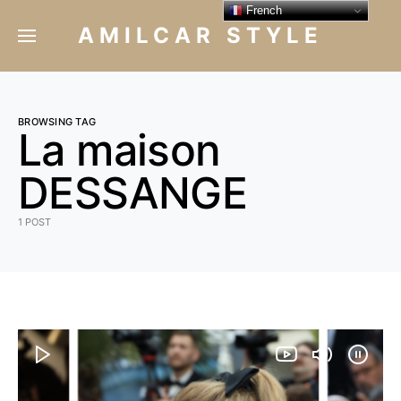
French
AMILCAR STYLE
BROWSING TAG
La maison
DESSANGE
1 POST