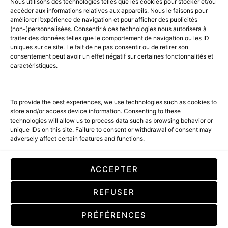
Nous utilisons des technologies telles que les cookies pour stocker et/ou
PART OF THE
AMILCAR MAGAZINE GROUP.
EDITOR - ADVERTISING
accéder aux informations relatives aux appareils. Nous le faisons pour
AGENCE MEDIANE.
améliorer l’expérience de navigation et pour afficher des publicités
(non-)personnalisées. Consentir à ces technologies nous autorisera à
ACCUEIL
BEST OF LUXE
35 MAGAZINES
traiter des données telles que le comportement de navigation ou les ID
uniques sur ce site. Le fait de ne pas consentir ou de retirer son
SHOPPING & CONCIERGERIE
Voyages
Contact
consentement peut avoir un effet négatif sur certaines fonctonnalités et
caractéristiques.
Avant-Premières
& Offres exclusives
To provide the best experiences, we use technologies such as cookies to
store and/or access device information. Consenting to these
technologies will allow us to process data such as browsing behavior or
unique IDs on this site. Failure to consent or withdrawal of consent may
adversely affect certain features and functions.
SUBSCRIBE
ACCEPTER
En cochant cette case, vous confirmez que vous avez lu et que vous
REFUSER
acceptez nos conditions d'utilisation concernant le stockage des
données soumises par le biais de ce formulaire. By checking this box, you
confirm that you have read and are agreeing to our terms of use
PRÉFÉRENCES
regarding the storage of the data submitted through this form.