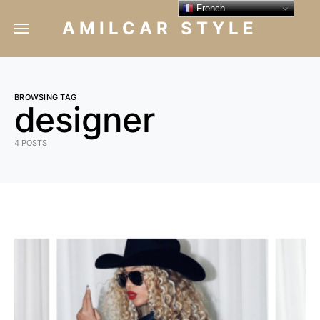
French
AMILCAR STYLE
BROWSING TAG
designer
4 POSTS