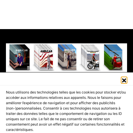
411K
13K
© 2026 AMILCAR MAGAZINE GROUP - AMILCAR STYLE MAGAZINE IS
Nous utilisons des technologies telles que les cookies pour stocker et/ou
PART OF THE
AMILCAR MAGAZINE GROUP.
EDITOR - ADVERTISING
accéder aux informations relatives aux appareils. Nous le faisons pour
AGENCE MEDIANE.
améliorer l’expérience de navigation et pour afficher des publicités
(non-)personnalisées. Consentir à ces technologies nous autorisera à
ACCUEIL
BEST OF LUXE
35 MAGAZINES
traiter des données telles que le comportement de navigation ou les ID
uniques sur ce site. Le fait de ne pas consentir ou de retirer son
SHOPPING & CONCIERGERIE
Voyages
Contact
consentement peut avoir un effet négatif sur certaines fonctonnalités et
caractéristiques.