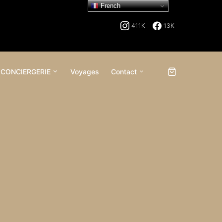
French
411K
13K
 CONCIERGERIE
Voyages
Contact