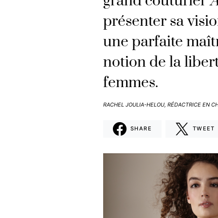
grand couturier
A
présenter sa visio
une parfaite maîtr
notion de la liber
femmes.
RACHEL JOULIA-HELOU, RÉDACTRICE EN C
SHARE
TWEET