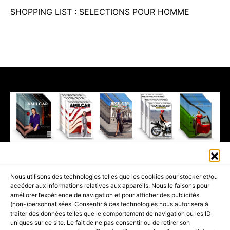
SHOPPING LIST : SELECTIONS POUR HOMME
411K
13K
© 2026 AMILCAR MAGAZINE GROUP - AMILCAR STYLE MAGAZINE IS
Nous utilisons des technologies telles que les cookies pour stocker et/ou
PART OF THE
AMILCAR MAGAZINE GROUP.
EDITOR - ADVERTISING
accéder aux informations relatives aux appareils. Nous le faisons pour
AGENCE MEDIANE.
améliorer l’expérience de navigation et pour afficher des publicités
(non-)personnalisées. Consentir à ces technologies nous autorisera à
ACCUEIL
BEST OF LUXE
35 MAGAZINES
traiter des données telles que le comportement de navigation ou les ID
uniques sur ce site. Le fait de ne pas consentir ou de retirer son
SHOPPING & CONCIERGERIE
Voyages
Contact