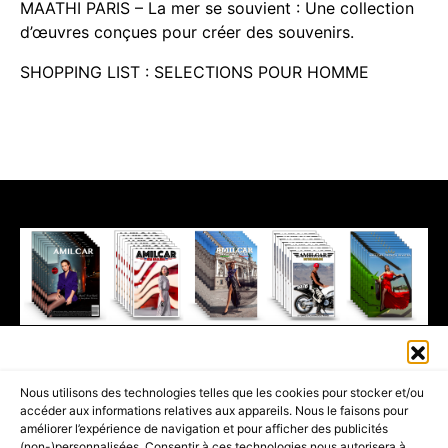
MAATHI PARIS – La mer se souvient : Une collection
d’œuvres conçues pour créer des souvenirs.
SHOPPING LIST : SELECTIONS POUR HOMME
411K
13K
© 2026 AMILCAR MAGAZINE GROUP - AMILCAR STYLE MAGAZINE IS
Nous utilisons des technologies telles que les cookies pour stocker et/ou
PART OF THE
AMILCAR MAGAZINE GROUP.
EDITOR - ADVERTISING
accéder aux informations relatives aux appareils. Nous le faisons pour
AGENCE MEDIANE.
améliorer l’expérience de navigation et pour afficher des publicités
(non-)personnalisées. Consentir à ces technologies nous autorisera à