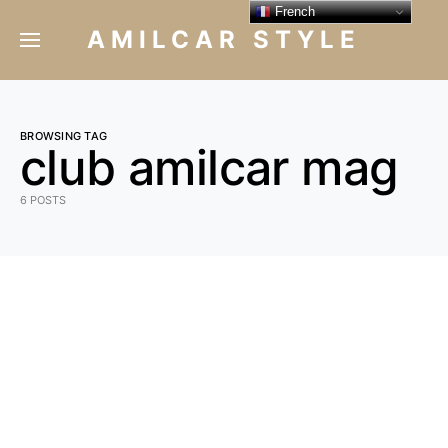
French
AMILCAR STYLE
BROWSING TAG
club amilcar mag
6 POSTS