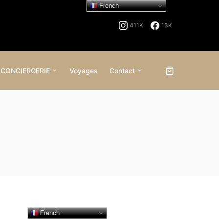
French
411K
13K
 CONCIERGERIE
Voyages
Contact
French