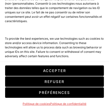
(non-)personnalisées. Consentir à ces technologies nous autorisera à
ACCUEIL
BEST OF LUXE
35 MAGAZINES
traiter des données telles que le comportement de navigation ou les ID
uniques sur ce site. Le fait de ne pas consentir ou de retirer son
SHOPPING & CONCIERGERIE
Voyages
Contact
consentement peut avoir un effet négatif sur certaines fonctonnalités et
caractéristiques.
Avant-Premières
& Offres exclusives
To provide the best experiences, we use technologies such as cookies to
store and/or access device information. Consenting to these
technologies will allow us to process data such as browsing behavior or
unique IDs on this site. Failure to consent or withdrawal of consent may
adversely affect certain features and functions.
SUBSCRIBE
ACCEPTER
En cochant cette case, vous confirmez que vous avez lu et que vous
REFUSER
acceptez nos conditions d'utilisation concernant le stockage des
données soumises par le biais de ce formulaire. By checking this box, you
confirm that you have read and are agreeing to our terms of use
PRÉFÉRENCES
regarding the storage of the data submitted through this form.
Politique de cookies
Politique de confidentialité