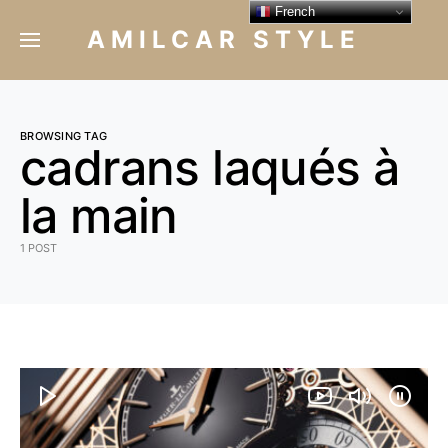
French
AMILCAR STYLE
BROWSING TAG
cadrans laqués à
la main
1 POST