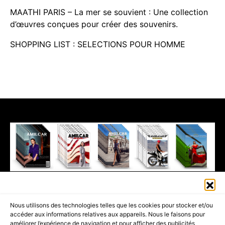
MAATHI PARIS – La mer se souvient : Une collection
d’œuvres conçues pour créer des souvenirs.
SHOPPING LIST : SELECTIONS POUR HOMME
411K
13K
© 2026 AMILCAR MAGAZINE GROUP - AMILCAR STYLE MAGAZINE IS
Nous utilisons des technologies telles que les cookies pour stocker et/ou
PART OF THE
AMILCAR MAGAZINE GROUP.
EDITOR - ADVERTISING
accéder aux informations relatives aux appareils. Nous le faisons pour
AGENCE MEDIANE.
améliorer l’expérience de navigation et pour afficher des publicités