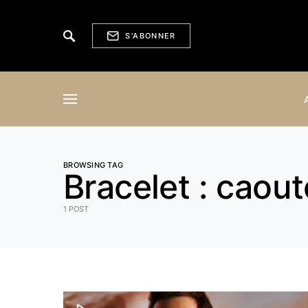
S'ABONNER
BROWSING TAG
Bracelet : caout
1 POST