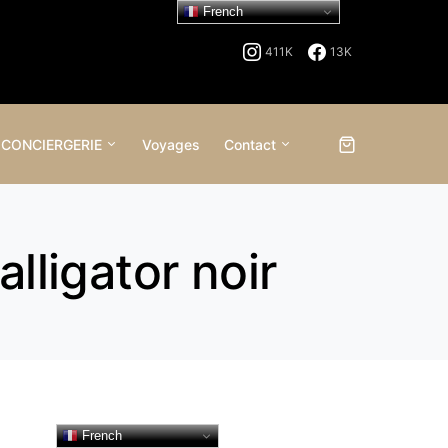
French
411K
13K
 CONCIERGERIE
Voyages
Contact
alligator noir
French