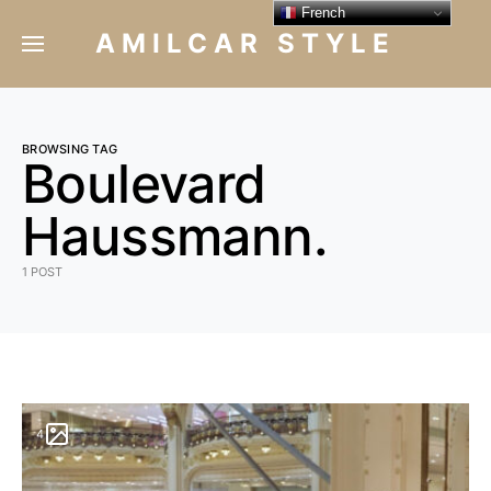
French
AMILCAR STYLE
BROWSING TAG
Boulevard
Haussmann.
1 POST
4