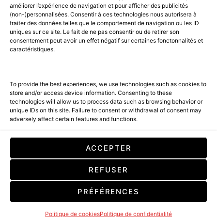
AGENCE MEDIANE.
améliorer l’expérience de navigation et pour afficher des publicités
(non-)personnalisées. Consentir à ces technologies nous autorisera à
ACCUEIL
BEST OF LUXE
35 MAGAZINES
traiter des données telles que le comportement de navigation ou les ID
uniques sur ce site. Le fait de ne pas consentir ou de retirer son
SHOPPING & CONCIERGERIE
Voyages
Contact
consentement peut avoir un effet négatif sur certaines fonctonnalités et
caractéristiques.
Avant-Premières
& Offres exclusives
To provide the best experiences, we use technologies such as cookies to
store and/or access device information. Consenting to these
technologies will allow us to process data such as browsing behavior or
unique IDs on this site. Failure to consent or withdrawal of consent may
adversely affect certain features and functions.
SUBSCRIBE
ACCEPTER
En cochant cette case, vous confirmez que vous avez lu et que vous
REFUSER
acceptez nos conditions d'utilisation concernant le stockage des
données soumises par le biais de ce formulaire. By checking this box, you
confirm that you have read and are agreeing to our terms of use
PRÉFÉRENCES
regarding the storage of the data submitted through this form.
Politique de cookies
Politique de confidentialité