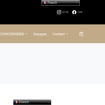
French
411K
13K
 CONCIERGERIE
Voyages
Contact
French