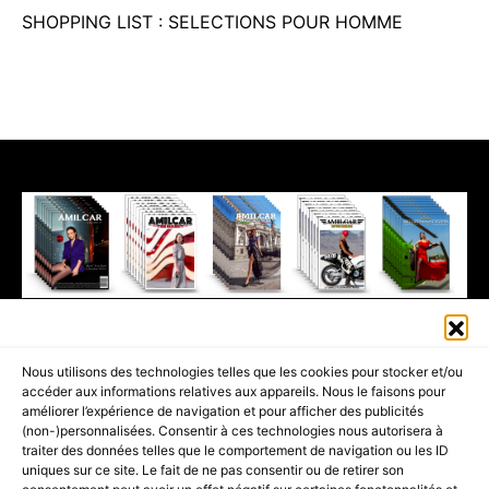
SHOPPING LIST : SELECTIONS POUR HOMME
411K
13K
© 2026 AMILCAR MAGAZINE GROUP - AMILCAR STYLE MAGAZINE IS
Nous utilisons des technologies telles que les cookies pour stocker et/ou
PART OF THE
AMILCAR MAGAZINE GROUP.
EDITOR - ADVERTISING
accéder aux informations relatives aux appareils. Nous le faisons pour
AGENCE MEDIANE.
améliorer l’expérience de navigation et pour afficher des publicités
(non-)personnalisées. Consentir à ces technologies nous autorisera à
ACCUEIL
BEST OF LUXE
35 MAGAZINES
traiter des données telles que le comportement de navigation ou les ID
uniques sur ce site. Le fait de ne pas consentir ou de retirer son
SHOPPING & CONCIERGERIE
Voyages
Contact