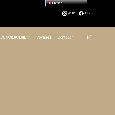
French
411K
13K
 CONCIERGERIE
Voyages
Contact