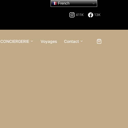
French
411K
13K
 CONCIERGERIE
Voyages
Contact