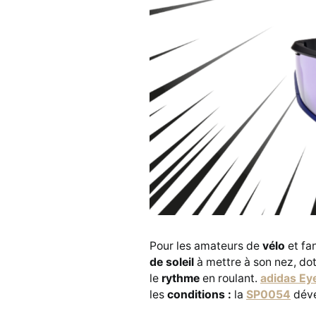
Pour les amateurs de
vélo
et fa
de soleil
à mettre à son nez, do
le
rythme
en roulant.
adidas Ey
les
conditions :
la
SP0054
déve