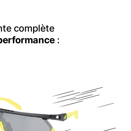
nte complète
performance
: