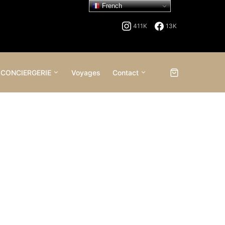
French
411K
13K
 CONCIERGERIE
Voyages
Contact