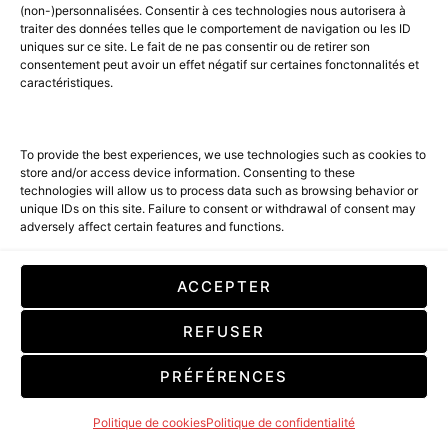
asia
@amilcarmagazine.com
(non-)personnalisées. Consentir à ces technologies nous autorisera à
arabia@amilcarmagazine.com
–
traiter des données telles que le comportement de navigation ou les ID
uniques sur ce site. Le fait de ne pas consentir ou de retirer son
contact@amilcarmagazine.com
consentement peut avoir un effet négatif sur certaines fonctonnalités et
caractéristiques.
AMILCAR MAGAZINE GROUP:
To provide the best experiences, we use technologies such as cookies to
AMILCAR MAGAZINE GROUP
store and/or access device information. Consenting to these
AMILCAR MAGAZINE
technologies will allow us to process data such as browsing behavior or
AMILCAR LUXURY MAGAZINE
unique IDs on this site. Failure to consent or withdrawal of consent may
adversely affect certain features and functions.
AMILCAR USA MAGAZINE
AMILCAR UK MAGAZINE
AMILCAR CANADA MAGAZINE
ACCEPTER
AMILCAR CORSICA MAGAZINE
AMILCAR SWITZERLAND MAGAZINE
REFUSER
AMILCAR ITALIA MAGAZINE
AMILCAR LATINO MAGAZINE
PRÉFÉRENCES
AMILCAR FRENCH RIVIERA MAGAZINE
AMILCAR ARABIA MAGAZINE
Politique de cookies
Politique de confidentialité
AMILCAR ASIA MAGAZINE