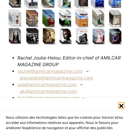
Rachel Joulia-Helou: Editor-in-chief of AMILCAR
MAGAZINE GROUP
rachel@amilcarmagazine.com
–
alexandre@amilcarmagazine.com
usa@amilcarmagazine.com
–
uk@amilcarmagazine.com
italia@amilcarmagazine.com
–
frenchriviera@amilcarmagazine.com
latino@amilcarmagazine.com
–
Nous utilisons des technologies telles que les cookies pour stocker et/ou
corsica
@amilcarmagazine.com
accéder aux informations relatives aux appareils. Nous le faisons pour
canada@amilcarmagazine.com
–
améliorer l’expérience de navigation et pour afficher des publicités