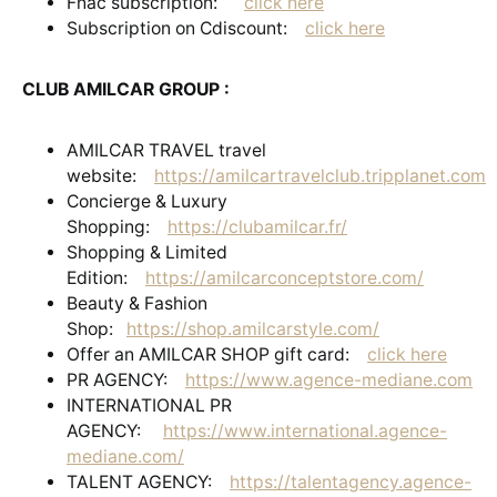
Fnac subscription:
click here
Subscription on Cdiscount:
click here
CLUB AMILCAR GROUP :
AMILCAR TRAVEL travel
website:
https://amilcartravelclub.tripplanet.com
Concierge & Luxury
Shopping:
https://clubamilcar.fr/
Shopping & Limited
Edition:
https://amilcarconceptstore.com/
Beauty & Fashion
Shop:
https://shop.amilcarstyle.com/
Offer an AMILCAR SHOP gift card:
click here
PR AGENCY:
https://www.agence-mediane.com
INTERNATIONAL PR
AGENCY:
https://www.international.agence-
mediane.com/
TALENT AGENCY:
https://talentagency.agence-