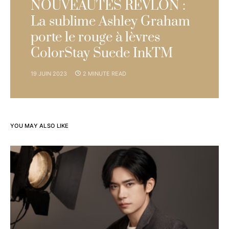
NOUVEAUTÉS REVLON :
La sublime Ashley Graham
porte le rouge à lèvres
ColorStay Suede InkTM
19 JUIN 2023
2 MINUTE READ
YOU MAY ALSO LIKE