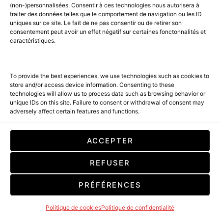
(non-)personnalisées. Consentir à ces technologies nous autorisera à
traiter des données telles que le comportement de navigation ou les ID
uniques sur ce site. Le fait de ne pas consentir ou de retirer son
consentement peut avoir un effet négatif sur certaines fonctonnalités et
caractéristiques.
To provide the best experiences, we use technologies such as cookies to
store and/or access device information. Consenting to these
technologies will allow us to process data such as browsing behavior or
unique IDs on this site. Failure to consent or withdrawal of consent may
adversely affect certain features and functions.
À DÉCOUVRIR
BEST OF LUXE
LUXURY SELECTIONS
Christian Dior, designer of
ACCEPTER
dreams à découvrir au Japon
REFUSER
3 MINUTE READ
PRÉFÉRENCES
LIRE LA SUITE
Politique de cookies
Politique de confidentialité