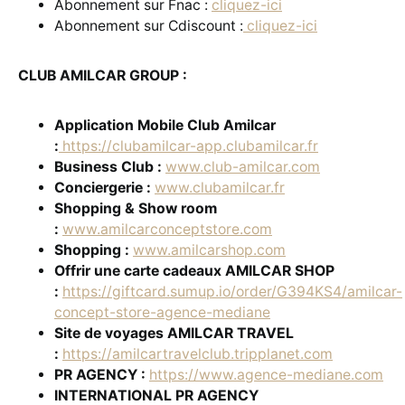
Abonnement sur Fnac :
cliquez-ici
Abonnement sur Cdiscount :
cliquez-ici
CLUB AMILCAR GROUP :
Application Mobile Club Amilcar
:
https://clubamilcar-app.clubamilcar.fr
Business Club :
www.club-amilcar.com
Conciergerie :
www.clubamilcar.fr
Shopping & Show room
:
www.amilcarconceptstore.com
Shopping :
www.amilcarshop.com
Offrir une carte cadeaux AMILCAR SHOP
:
https://giftcard.sumup.io/order/G394KS4/amilcar-
concept-store-agence-mediane
Site de voyages AMILCAR TRAVEL
:
https://amilcartravelclub.tripplanet.com
PR AGENCY :
https://www.agence-mediane.com
INTERNATIONAL
PR AGENCY