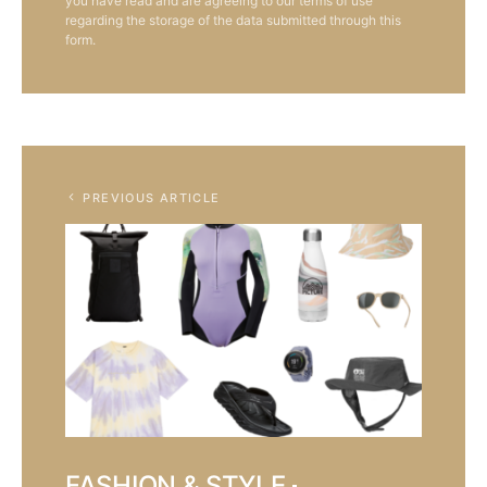
you have read and are agreeing to our terms of use
regarding the storage of the data submitted through this
form.
PREVIOUS ARTICLE
FASHION & STYLE