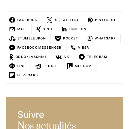
FACEBOOK
X (TWITTER)
PINTEREST
MAIL
XING
LINKEDIN
STUMBLEUPON
POCKET
WHATSAPP
FACEBOOK MESSENGER
VIBER
ODNOKLASSNIKI
VK
TELEGRAM
LINE
REDDIT
MIX.COM
FLIPBOARD
Suivre
Nos actualités