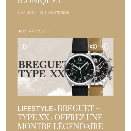
ICONIQUE !
2 MAI 2024
5 MINUTE READ
NEXT ARTICLE
BREGUET –
LIFESTYLE
TYPE XX : OFFREZ UNE
MONTRE LÉGENDAIRE