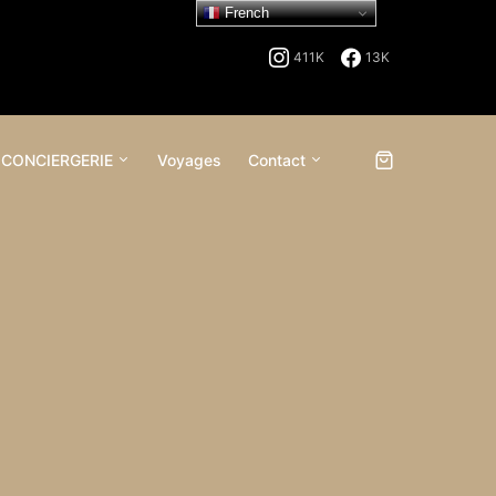
French
411K
13K
 CONCIERGERIE
Voyages
Contact