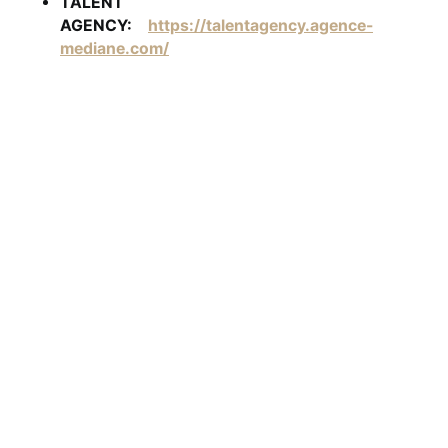
TALENT
AGENCY:
https://talentagency.agence-
mediane.com/