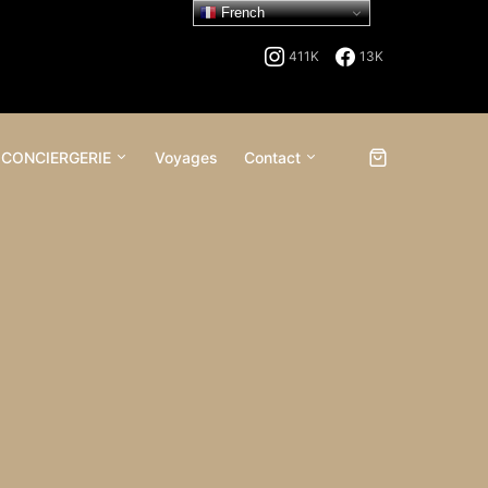
French
411K
13K
 CONCIERGERIE
Voyages
Contact