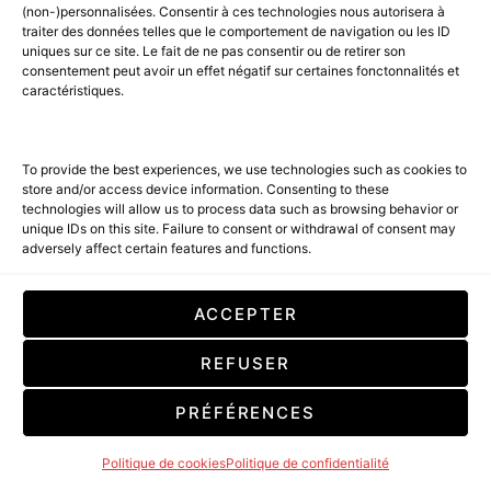
paris.com/fr/
(non-)personnalisées. Consentir à ces technologies nous autorisera à
Hotel Montalembert – 5 star hotel : 3, rue
traiter des données telles que le comportement de navigation ou les ID
uniques sur ce site. Le fait de ne pas consentir ou de retirer son
Montalembert 75007 Paris –
consentement peut avoir un effet négatif sur certaines fonctonnalités et
https://www.hotelmontalembert-paris.com/
caractéristiques.
Discover our members in the windows of the Melià
Paris Opéra hotel: Hôtel Paris Opéra Affiliated by
To provide the best experiences, we use technologies such as cookies to
store and/or access device information. Consenting to these
Melia
: Address in Paris : 3 Bd Montmartre, 75002
technologies will allow us to process data such as browsing behavior or
Paris –
click here
unique IDs on this site. Failure to consent or withdrawal of consent may
adversely affect certain features and functions.
ACCEPTER
REFUSER
PRÉFÉRENCES
Politique de cookies
Politique de confidentialité