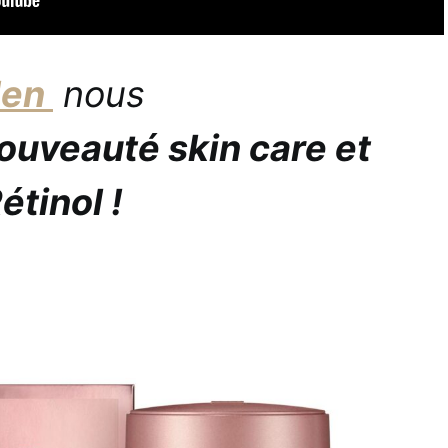
den
nous
ouveauté skin care et
étinol !