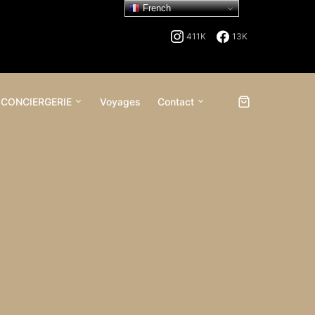
French
411K
13K
 CONCIERGERIE
Voyages
Contact