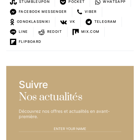
STUMBLEUPON
POCKET
WHATSAPP
FACEBOOK MESSENGER
VIBER
ODNOKLASSNIKI
VK
TELEGRAM
LINE
REDDIT
MIX.COM
FLIPBOARD
Suivre
Nos actualités
Découvrez nos offres et actualités en avant-
première.