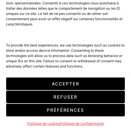
AMBASSADEUR: JACKSON
(non-)personnalisées. Consentir à ces technologies nous autorisera à
traiter des données telles que le comportement de navigation ou les ID
YEE.
uniques sur ce site. Le fait de ne pas consentir ou de retirer son
consentement peut avoir un effet négatif sur certaines fonctonnalités et
caractéristiques.
2 MINUTE READ
LIRE LA SUITE
To provide the best experiences, we use technologies such as cookies to
store and/or access device information. Consenting to these
technologies will allow us to process data such as browsing behavior or
unique IDs on this site. Failure to consent or withdrawal of consent may
adversely affect certain features and functions.
ACCEPTER
REFUSER
PRÉFÉRENCES
Politique de cookies
Politique de confidentialité