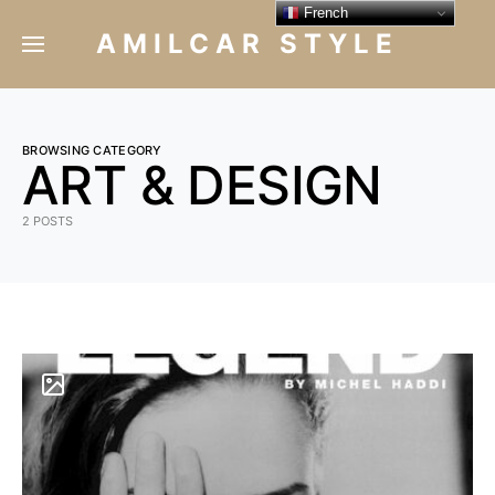
French
AMILCAR STYLE
BROWSING CATEGORY
ART & DESIGN
2 POSTS