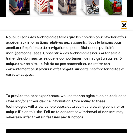
411K
13K
© 2026 AMILCAR MAGAZINE GROUP - AMILCAR STYLE MAGAZINE IS
Nous utilisons des technologies telles que les cookies pour stocker et/ou
PART OF THE
AMILCAR MAGAZINE GROUP.
EDITOR - ADVERTISING
accéder aux informations relatives aux appareils. Nous le faisons pour
AGENCE MEDIANE.
améliorer l’expérience de navigation et pour afficher des publicités
(non-)personnalisées. Consentir à ces technologies nous autorisera à
ACCUEIL
BEST OF LUXE
35 MAGAZINES
traiter des données telles que le comportement de navigation ou les ID
uniques sur ce site. Le fait de ne pas consentir ou de retirer son
SHOPPING & CONCIERGERIE
Voyages
Contact
consentement peut avoir un effet négatif sur certaines fonctonnalités et
caractéristiques.
Avant-Premières
& Offres exclusives
To provide the best experiences, we use technologies such as cookies to
store and/or access device information. Consenting to these
technologies will allow us to process data such as browsing behavior or
unique IDs on this site. Failure to consent or withdrawal of consent may
adversely affect certain features and functions.
SUBSCRIBE