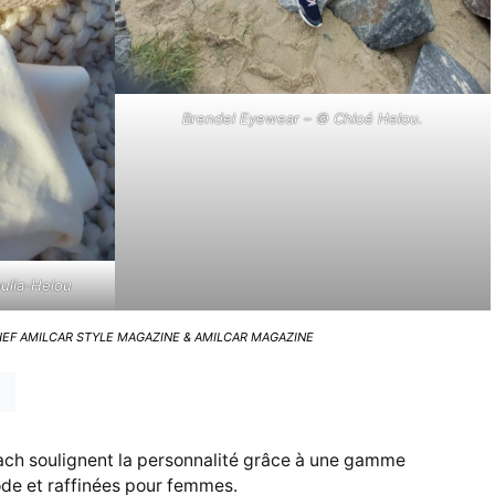
Brendel Eyewear – © Chloé Helou.
ulia-Helou
HEF AMILCAR STYLE MAGAZINE & AMILCAR MAGAZINE
ach soulignent la personnalité grâce à une gamme
e et raffinées pour femmes.