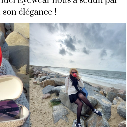
ndel Eyewear nous a séduit par
e, son élégance !