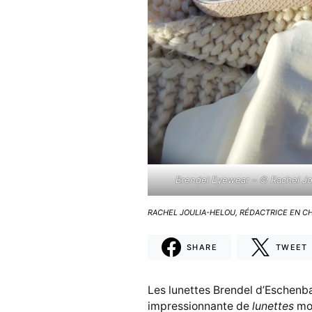
Brendel Eyewear – © Rachel Jo
RACHEL JOULIA-HELOU, RÉDACTRICE EN C
SHARE
TWEET
Les lunettes Brendel d’Eschenb
impressionnante de
lunettes
mod