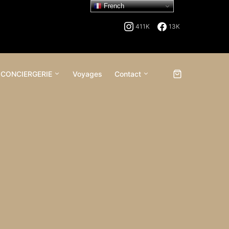
French
411K
13K
 CONCIERGERIE
Voyages
Contact