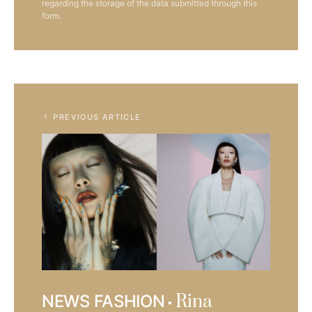
regarding the storage of the data submitted through this
form.
PREVIOUS ARTICLE
Rina
NEWS FASHION