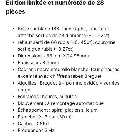
Édition limitée et numérotée de 28
pièces
.
Boîte : or blanc 18K, fond saphir, lunette et
attache serties de 73 diamants (~1.062ct),
rehaut serti de 66 rubis (~0.145ct), couronne
sertie d’un rubis (~0.27ct)
Dimensions : 33 mm X 24,95 mm
Épaisseur : 8,5 mm
Cadran : nacre naturelle blanche, tour d’heures
excentré avec chiffres arabes Breguet
Aiguilles : Breguet à « pomme évidée » vernies
rouge
Fonctions : heures, minutes
Mouvement : à remontage automatique
Échappement : spiral plat en silicium
Étanchéité : 3 bar (30 m)
Calibre : 586/1
Fréquence : 3 Hz