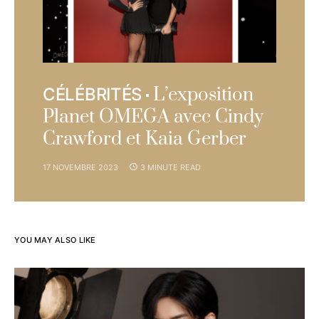
L’exposition
CÉLÉBRITÉS
Planet OMEGA avec Cindy
Crawford et Kaia Gerber
17 NOVEMBRE 2023
3 MINUTE READ
YOU MAY ALSO LIKE