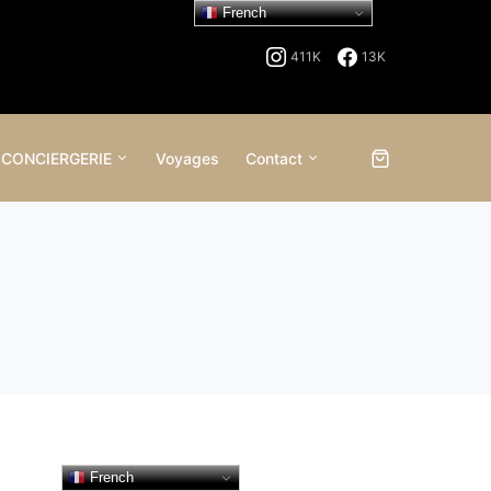
French
411K
13K
 CONCIERGERIE
Voyages
Contact
French