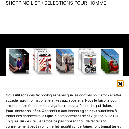
SHOPPING LIST : SELECTIONS POUR HOMME
411K
13K
© 2026 AMILCAR MAGAZINE GROUP - AMILCAR STYLE MAGAZINE IS
Nous utilisons des technologies telles que les cookies pour stocker et/ou
PART OF THE
AMILCAR MAGAZINE GROUP.
EDITOR - ADVERTISING
accéder aux informations relatives aux appareils. Nous le faisons pour
AGENCE MEDIANE.
améliorer l’expérience de navigation et pour afficher des publicités
(non-)personnalisées. Consentir à ces technologies nous autorisera à
ACCUEIL
BEST OF LUXE
35 MAGAZINES
traiter des données telles que le comportement de navigation ou les ID
uniques sur ce site. Le fait de ne pas consentir ou de retirer son
SHOPPING & CONCIERGERIE
Voyages
Contact
consentement peut avoir un effet négatif sur certaines fonctonnalités et