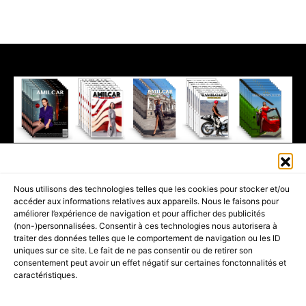
411K
13K
© 2026 AMILCAR MAGAZINE GROUP - AMILCAR STYLE MAGAZINE IS
Nous utilisons des technologies telles que les cookies pour stocker et/ou
PART OF THE
AMILCAR MAGAZINE GROUP.
EDITOR - ADVERTISING
accéder aux informations relatives aux appareils. Nous le faisons pour
AGENCE MEDIANE.
améliorer l’expérience de navigation et pour afficher des publicités
(non-)personnalisées. Consentir à ces technologies nous autorisera à
ACCUEIL
BEST OF LUXE
35 MAGAZINES
traiter des données telles que le comportement de navigation ou les ID
uniques sur ce site. Le fait de ne pas consentir ou de retirer son
SHOPPING & CONCIERGERIE
Voyages
Contact
consentement peut avoir un effet négatif sur certaines fonctonnalités et
caractéristiques.
Avant-Premières