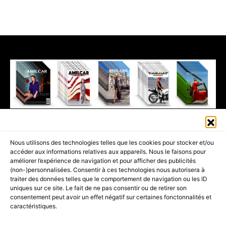
411K
13K
© 2026 AMILCAR MAGAZINE GROUP - AMILCAR STYLE MAGAZINE IS
Nous utilisons des technologies telles que les cookies pour stocker et/ou
PART OF THE
AMILCAR MAGAZINE GROUP.
EDITOR - ADVERTISING
accéder aux informations relatives aux appareils. Nous le faisons pour
AGENCE MEDIANE.
améliorer l’expérience de navigation et pour afficher des publicités
(non-)personnalisées. Consentir à ces technologies nous autorisera à
ACCUEIL
BEST OF LUXE
35 MAGAZINES
traiter des données telles que le comportement de navigation ou les ID
uniques sur ce site. Le fait de ne pas consentir ou de retirer son
SHOPPING & CONCIERGERIE
Voyages
Contact
consentement peut avoir un effet négatif sur certaines fonctonnalités et
caractéristiques.
Avant-Premières