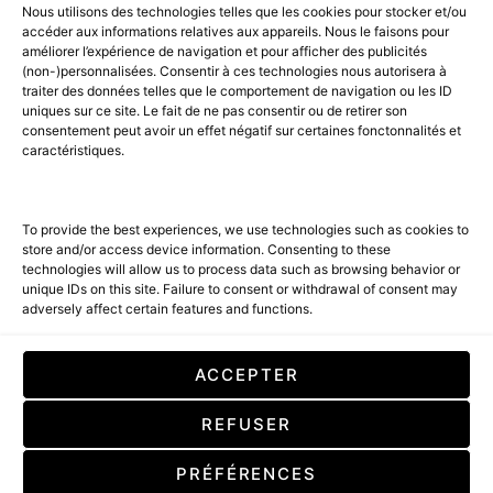
© 2026 AMILCAR MAGAZINE GROUP - AMILCAR STYLE MAGAZINE IS
Nous utilisons des technologies telles que les cookies pour stocker et/ou
PART OF THE
AMILCAR MAGAZINE GROUP.
EDITOR - ADVERTISING
accéder aux informations relatives aux appareils. Nous le faisons pour
AGENCE MEDIANE.
améliorer l’expérience de navigation et pour afficher des publicités
(non-)personnalisées. Consentir à ces technologies nous autorisera à
ACCUEIL
BEST OF LUXE
35 MAGAZINES
traiter des données telles que le comportement de navigation ou les ID
uniques sur ce site. Le fait de ne pas consentir ou de retirer son
SHOPPING & CONCIERGERIE
Voyages
Contact
consentement peut avoir un effet négatif sur certaines fonctonnalités et
caractéristiques.
Avant-Premières
& Offres exclusives
To provide the best experiences, we use technologies such as cookies to
store and/or access device information. Consenting to these
technologies will allow us to process data such as browsing behavior or
unique IDs on this site. Failure to consent or withdrawal of consent may
adversely affect certain features and functions.
SUBSCRIBE
ACCEPTER
En cochant cette case, vous confirmez que vous avez lu et que vous
REFUSER
acceptez nos conditions d'utilisation concernant le stockage des
données soumises par le biais de ce formulaire. By checking this box, you
confirm that you have read and are agreeing to our terms of use
PRÉFÉRENCES
regarding the storage of the data submitted through this form.