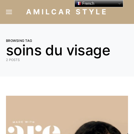
French
AMILCAR STYLE
BROWSING TAG
soins du visage
2 POSTS