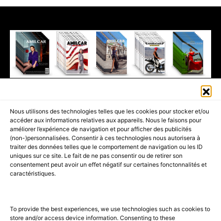
411K
13K
© 2026 AMILCAR MAGAZINE GROUP - AMILCAR STYLE MAGAZINE IS
Nous utilisons des technologies telles que les cookies pour stocker et/ou
PART OF THE
AMILCAR MAGAZINE GROUP.
EDITOR - ADVERTISING
accéder aux informations relatives aux appareils. Nous le faisons pour
AGENCE MEDIANE.
améliorer l’expérience de navigation et pour afficher des publicités
(non-)personnalisées. Consentir à ces technologies nous autorisera à
ACCUEIL
BEST OF LUXE
35 MAGAZINES
traiter des données telles que le comportement de navigation ou les ID
uniques sur ce site. Le fait de ne pas consentir ou de retirer son
SHOPPING & CONCIERGERIE
Voyages
Contact
consentement peut avoir un effet négatif sur certaines fonctonnalités et
caractéristiques.
Avant-Premières
& Offres exclusives
To provide the best experiences, we use technologies such as cookies to
store and/or access device information. Consenting to these