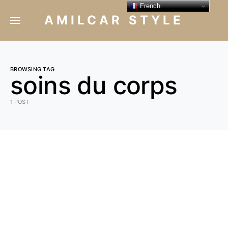
French
AMILCAR STYLE
BROWSING TAG
soins du corps
1 POST