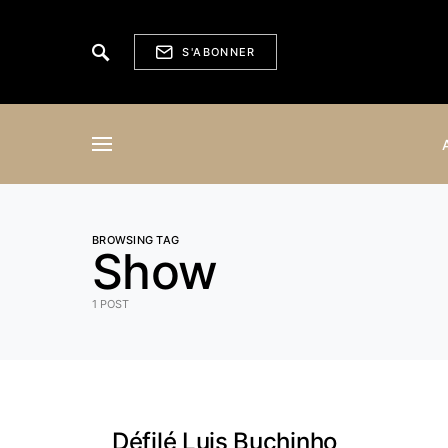
S'ABONNER
BROWSING TAG
Show
1 POST
Défilé Luis Buchinho