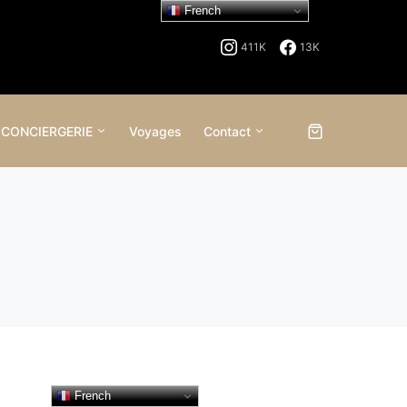
French
411K
13K
 CONCIERGERIE
Voyages
Contact
French