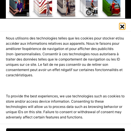
411K
13K
© 2026 AMILCAR MAGAZINE GROUP - AMILCAR STYLE MAGAZINE IS
Nous utilisons des technologies telles que les cookies pour stocker et/ou
PART OF THE
AMILCAR MAGAZINE GROUP.
EDITOR - ADVERTISING
accéder aux informations relatives aux appareils. Nous le faisons pour
AGENCE MEDIANE.
améliorer l’expérience de navigation et pour afficher des publicités
(non-)personnalisées. Consentir à ces technologies nous autorisera à
ACCUEIL
BEST OF LUXE
35 MAGAZINES
traiter des données telles que le comportement de navigation ou les ID
uniques sur ce site. Le fait de ne pas consentir ou de retirer son
SHOPPING & CONCIERGERIE
Voyages
Contact
consentement peut avoir un effet négatif sur certaines fonctonnalités et
caractéristiques.
Avant-Premières
& Offres exclusives
To provide the best experiences, we use technologies such as cookies to
store and/or access device information. Consenting to these
technologies will allow us to process data such as browsing behavior or
unique IDs on this site. Failure to consent or withdrawal of consent may
adversely affect certain features and functions.
SUBSCRIBE