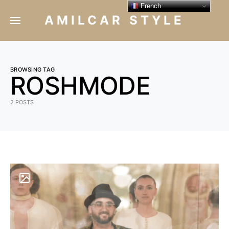
French
AMILCAR STYLE
BROWSING TAG
ROSHMODE
2 POSTS