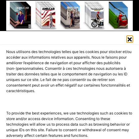
411K
13K
© 2026 AMILCAR MAGAZINE GROUP - AMILCAR STYLE MAGAZINE IS
Nous utilisons des technologies telles que les cookies pour stocker et/ou
PART OF THE
AMILCAR MAGAZINE GROUP.
EDITOR - ADVERTISING
accéder aux informations relatives aux appareils. Nous le faisons pour
AGENCE MEDIANE.
améliorer l’expérience de navigation et pour afficher des publicités
(non-)personnalisées. Consentir à ces technologies nous autorisera à
ACCUEIL
BEST OF LUXE
35 MAGAZINES
traiter des données telles que le comportement de navigation ou les ID
uniques sur ce site. Le fait de ne pas consentir ou de retirer son
SHOPPING & CONCIERGERIE
Voyages
Contact
consentement peut avoir un effet négatif sur certaines fonctonnalités et
caractéristiques.
Avant-Premières
& Offres exclusives
To provide the best experiences, we use technologies such as cookies to
store and/or access device information. Consenting to these
technologies will allow us to process data such as browsing behavior or
unique IDs on this site. Failure to consent or withdrawal of consent may
adversely affect certain features and functions.