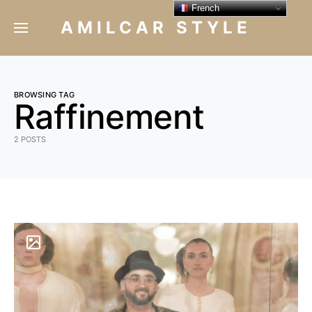
French
AMILCAR STYLE
BROWSING TAG
Raffinement
2 POSTS