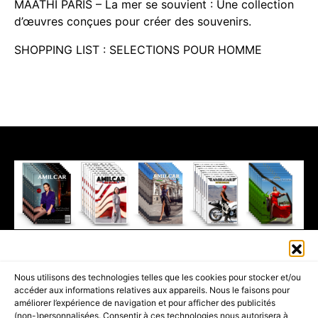
MAATHI PARIS – La mer se souvient : Une collection
d’œuvres conçues pour créer des souvenirs.
SHOPPING LIST : SELECTIONS POUR HOMME
411K
13K
© 2026 AMILCAR MAGAZINE GROUP - AMILCAR STYLE MAGAZINE IS
Nous utilisons des technologies telles que les cookies pour stocker et/ou
PART OF THE
AMILCAR MAGAZINE GROUP.
EDITOR - ADVERTISING
accéder aux informations relatives aux appareils. Nous le faisons pour
AGENCE MEDIANE.
améliorer l’expérience de navigation et pour afficher des publicités
(non-)personnalisées. Consentir à ces technologies nous autorisera à