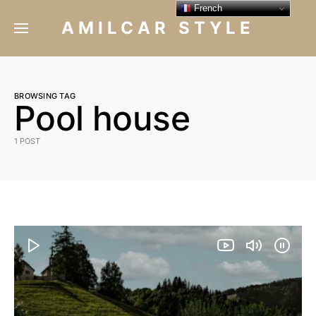
French
AMILCAR STYLE
BROWSING TAG
Pool house
1 POST