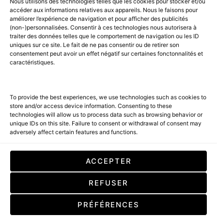
Nous utilisons des technologies telles que les cookies pour stocker et/ou
PART OF THE
AMILCAR MAGAZINE GROUP.
EDITOR - ADVERTISING
accéder aux informations relatives aux appareils. Nous le faisons pour
AGENCE MEDIANE.
améliorer l’expérience de navigation et pour afficher des publicités
(non-)personnalisées. Consentir à ces technologies nous autorisera à
ACCUEIL
BEST OF LUXE
35 MAGAZINES
traiter des données telles que le comportement de navigation ou les ID
uniques sur ce site. Le fait de ne pas consentir ou de retirer son
SHOPPING & CONCIERGERIE
Voyages
Contact
consentement peut avoir un effet négatif sur certaines fonctonnalités et
caractéristiques.
Avant-Premières
& Offres exclusives
To provide the best experiences, we use technologies such as cookies to
store and/or access device information. Consenting to these
technologies will allow us to process data such as browsing behavior or
unique IDs on this site. Failure to consent or withdrawal of consent may
adversely affect certain features and functions.
SUBSCRIBE
ACCEPTER
En cochant cette case, vous confirmez que vous avez lu et que vous
REFUSER
acceptez nos conditions d'utilisation concernant le stockage des
données soumises par le biais de ce formulaire. By checking this box, you
confirm that you have read and are agreeing to our terms of use
PRÉFÉRENCES
regarding the storage of the data submitted through this form.