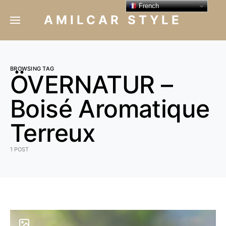
French
AMILCAR STYLE
BROWSING TAG
ÖVERNATUR –
Boisé Aromatique
Terreux
1 POST